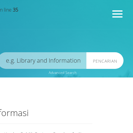
n line
35
PENCARIAN
Advanced Search
formasi