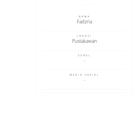
NAMA
Fadzria
LOKASI
Pustakawan
SUREL
MEDIA SOSIAL