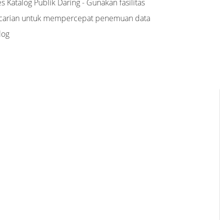
s Katalog Publik Daring - Gunakan fasilitas
carian untuk mempercepat penemuan data
log