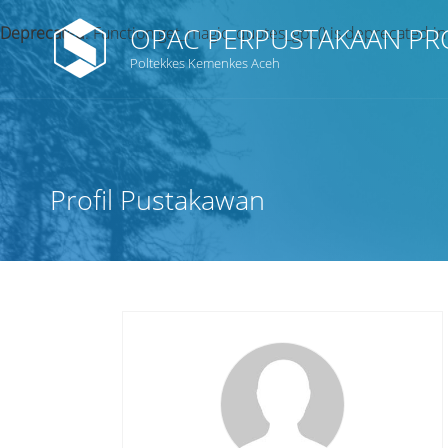
OPAC PERPUSTAKAAN PR
Deprecated
: Function get_magic_quotes_gpc() is deprecated i
Poltekkes Kemenkes Aceh
Judul
Subyek
Profil Pustakawan
Tipe Koleksi
GMD
Pencarian