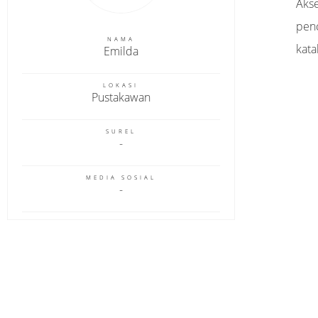
Akse
pen
NAMA
kata
Emilda
LOKASI
Pustakawan
SUREL
MEDIA SOSIAL